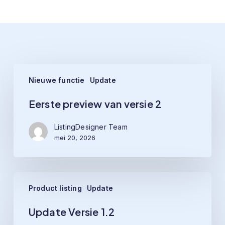
Related Posts
Eerste
Nieuwe functie
Update
preview
van
Eerste preview van versie 2
versie
2
ListingDesigner Team
mei 20, 2026
Update
Product listing
Update
Versie
1.2
Update Versie 1.2