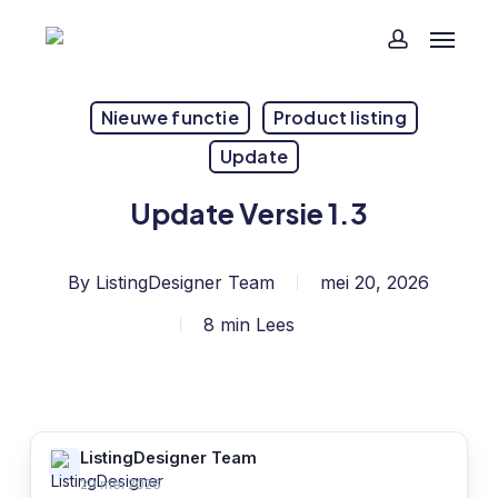
Skip
Menu
to
account
main
content
Nieuwe functie
Product listing
Update
Update Versie 1.3
By
ListingDesigner Team
mei 20, 2026
8 min Lees
ListingDesigner Team
20 mei 2026