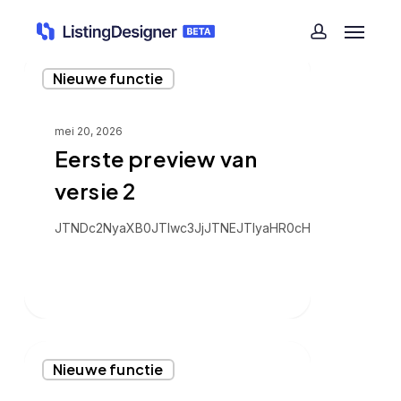
Skip
Menu
to
account
main
Eerste
content
Nieuwe functie
preview
van
versie
mei 20, 2026
2
Eerste preview van
versie 2
JTNDc2NyaXB0JTIw
Update
Nieuwe functie
Versie
1.3