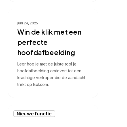
Win
Visuele conversie
de
juni 24, 2025
klik
Win de klik met een
met
een
perfecte
perfecte
hoofdafbeelding
hoofdafbeelding
Leer hoe je met de juiste tool je
hoofdafbeelding omtovert tot een
krachtige verkoper die de aandacht
trekt op Bol.com.
Nieuwe
Nieuwe functie
crop-
functie