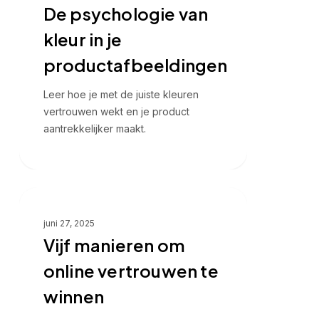
De psychologie van
kleur
in
kleur in je
je
productafbeeldingen
productafbeeldingen
Leer hoe je met de juiste kleuren
vertrouwen wekt en je product
aantrekkelijker maakt.
Vijf
Visuele conversie
manieren
juni 27, 2025
om
Vijf manieren om
online
vertrouwen
online vertrouwen te
te
winnen
winnen