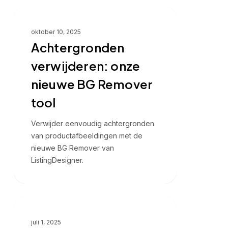
Achtergronden
Nieuwe functie
verwijderen:
oktober 10, 2025
onze
Achtergronden
nieuwe
BG
verwijderen: onze
Remover
nieuwe BG Remover
tool
tool
Verwijder eenvoudig achtergronden
van productafbeeldingen met de
nieuwe BG Remover van
ListingDesigner.
De
Visuele conversie
psychologie
juli 1, 2025
van