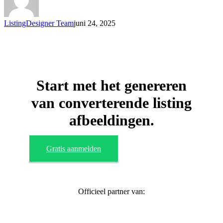
hoofdafbeelding
ListingDesigner Team
juni 24, 2025
Start met het genereren
van converterende listing
afbeeldingen.
Gratis aanmelden
Officieel partner van: