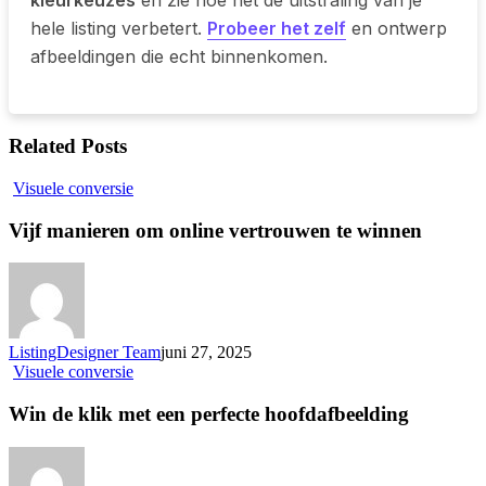
kleurkeuzes
en zie hoe het de uitstraling van je
hele listing verbetert.
Probeer het zelf
en ontwerp
afbeeldingen die echt binnenkomen.
Related Posts
Vijf
Visuele conversie
manieren
om
Vijf manieren om online vertrouwen te winnen
online
vertrouwen
te
winnen
ListingDesigner Team
juni 27, 2025
Win
Visuele conversie
de
klik
Win de klik met een perfecte hoofdafbeelding
met
een
perfecte