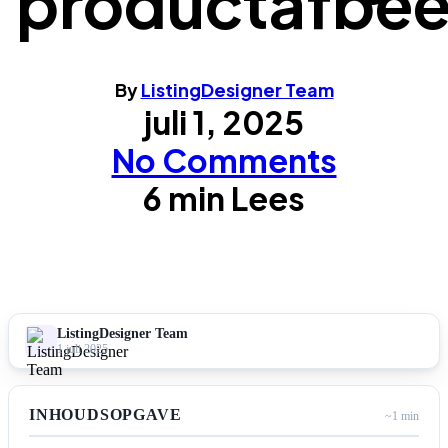
productafbee
By
ListingDesigner Team
juli 1, 2025
No Comments
6 min Lees
ListingDesigner Team
1 juli 2025
INHOUDSOPGAVE
~1 min