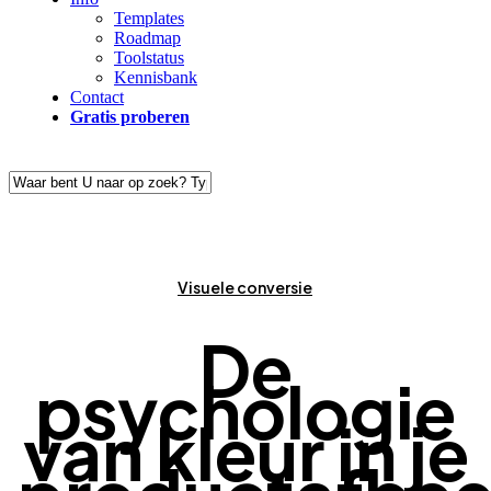
Templates
Roadmap
Toolstatus
Kennisbank
Contact
Gratis proberen
Close
Search
Visuele conversie
De
psychologie
van kleur in je