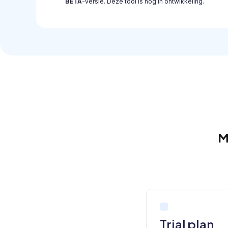
BETA
-versie. Deze tool is nog in ontwikkeling.
M
Trial plan