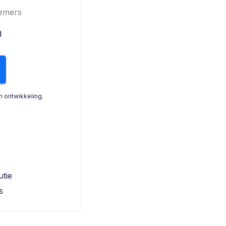
nemers
d
in ontwikkeling.
tie
s