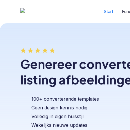
Skip
Start
Fun
to
main
content
Genereer convert
listing afbeelding
100+ converterende templates
Geen design kennis nodig
Volledig in eigen huisstijl
Wekelijks nieuwe updates