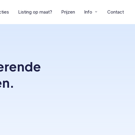
cties
Listing op maat?
Prijzen
Info
Contact
erende
en.