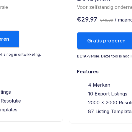
rsie
Voor zelfstandig onder
€29,97
/ maan
€49,99
eren
Gratis proberen
l is nog in ontwikkeling.
BETA
-versie. Deze tool is nog 
Features
4 Merken
stings
10 Export Listings
Resolutie
2000 x 2000 Resolu
emplates
87 Listing Template