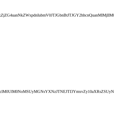
wc3JjJTNEJTIyaHR0
lMjdibG9nLWNvbnRlbnQlMjclM