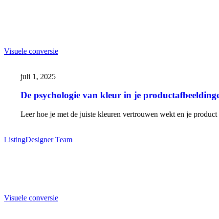
De
Visuele conversie
psychologie
van
juli 1, 2025
kleur
in
De psychologie van kleur in je productafbeelding
je
productafbeeldingen
Leer hoe je met de juiste kleuren vertrouwen wekt en je product 
ListingDesigner Team
Vijf
Visuele conversie
manieren
om