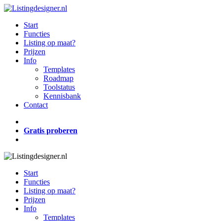
Skip
to
account
Menu
Start
main
Functies
content
Listing op maat?
Prijzen
Info
Templates
Roadmap
Toolstatus
Kennisbank
Contact
youtube
Gratis proberen
account
Start
Functies
Listing op maat?
Prijzen
Info
Templates