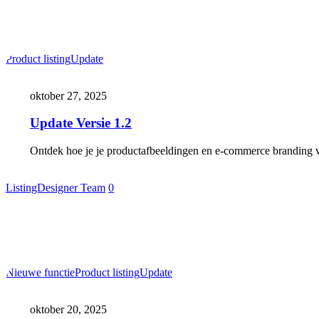
Update
Product listing
Update
Versie
1.2
oktober 27, 2025
Update Versie 1.2
Ontdek hoe je je productafbeeldingen en e-commerce branding ver
ListingDesigner Team
0
Update
Nieuwe functie
Product listing
Update
Versie
1.1
oktober 20, 2025