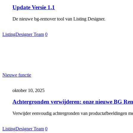
Update Versie 1.1
De nieuwe bg-remover tool van Listing Designer.
ListingDesigner Team
0
Achtergronden
Nieuwe functie
verwijderen:
onze
oktober 10, 2025
nieuwe
BG
Achtergronden verwijderen: onze nieuwe BG Rem
Remover
tool
Verwijder eenvoudig achtergronden van productafbeeldingen m
ListingDesigner Team
0