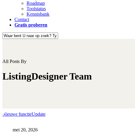
Roadmap
Toolstatus
Kennisbank
Contact
Gratis proberen
Close
Search
All Posts By
ListingDesigner Team
Eerste
Nieuwe functie
Update
preview
van
mei 20, 2026
versie