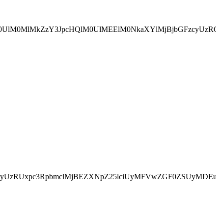
cHMlM0ElMkYlMkZjZ
0UlM0NoMSUyMGNsYXNzJTNEJTI3