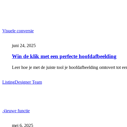
Win
Visuele conversie
de
klik
juni 24, 2025
met
een
Win de klik met een perfecte hoofdafbeelding
perfecte
hoofdafbeelding
Leer hoe je met de juiste tool je hoofdafbeelding omtovert tot e
ListingDesigner Team
Nieuwe
Nieuwe functie
crop-
functie
mei 6, 2025
live!