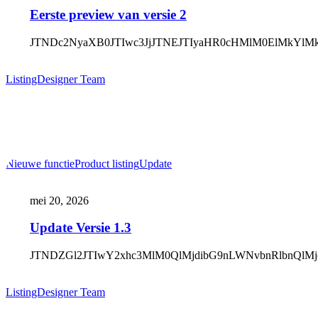
2
Eerste preview van versie 2
JTNDc2NyaXB0JTI
ListingDesigner Team
Update
Nieuwe functie
Product listing
Update
Versie
1.3
mei 20, 2026
Update Versie 1.3
JTNDZGl2JTIwY2xhc3MlM0Q
ListingDesigner Team