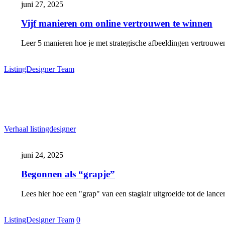
juni 27, 2025
online
vertrouwen
Vijf manieren om online vertrouwen te winnen
te
winnen
Leer 5 manieren hoe je met strategische afbeeldingen vertrouw
ListingDesigner Team
Begonnen
Verhaal listingdesigner
als
“grapje”
juni 24, 2025
Begonnen als “grapje”
Lees hier hoe een "grap" van een stagiair uitgroeide tot de lance
ListingDesigner Team
0