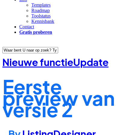
Templates
Roadmap
Toolstatus
Kennisbank
Contact
Gratis proberen
Close
Nieuwe functie
Update
Search
Eerste
preview van
versie 2
By
ListingDesigner