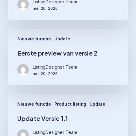
ListingDesigner Team
mei 20, 2026
Eerste
Nieuwe functie
Update
preview
van
Eerste preview van versie 2
versie
2
ListingDesigner Team
mei 20, 2026
Update
Nieuwe functie
Product listing
Update
Versie
1.1
Update Versie 1.1
ListingDesigner Team