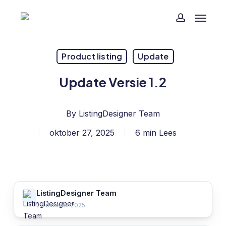
Skip
Menu
to
account
main
content
Product listing
Update
Update Versie 1.2
By
ListingDesigner Team
oktober 27, 2025
6 min Lees
ListingDesigner Team
27 oktober 2025