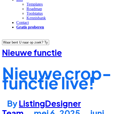
Templates
Roadmap
Toolstatus
Kennisbank
Contact
Gratis proberen
Close
Nieuwe functie
Search
Nieuwe crop-
functie live!
By
ListingDesigner
Team
mei 6, 2025
juni