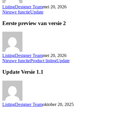
ListingDesigner Team
mei 20, 2026
Eerste
Nieuwe functie
Update
preview
van
Eerste preview van versie 2
versie
2
ListingDesigner Team
mei 20, 2026
Update
Nieuwe functie
Product listing
Update
Versie
1.1
Update Versie 1.1
ListingDesigner Team
oktober 20, 2025