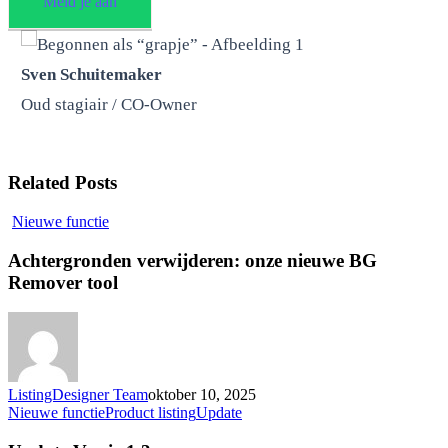
Meld je aan
Sven Schuitemaker
Oud stagiair / CO-Owner
Related Posts
Achtergronden
Nieuwe functie
verwijderen:
onze
Achtergronden verwijderen: onze nieuwe BG
nieuwe
Remover tool
BG
Remover
tool
ListingDesigner Team
oktober 10, 2025
Update
Nieuwe functie
Product listing
Update
Versie
1.3