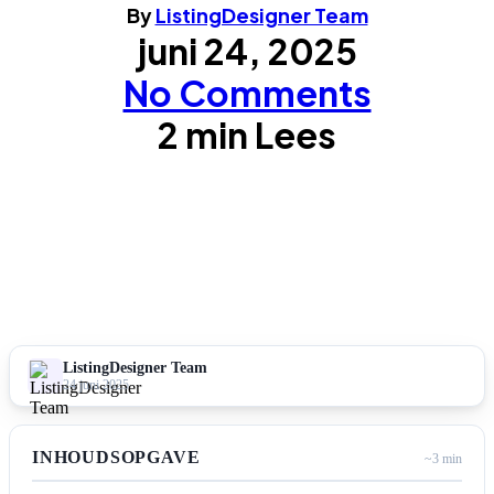
By
ListingDesigner Team
juni 24, 2025
No Comments
2 min Lees
ListingDesigner Team
24 juni 2025
INHOUDSOPGAVE
~3 min