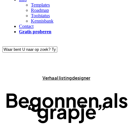
Templates
Roadmap
Toolstatus
Kennisbank
Contact
Gratis proberen
Close
Search
Verhaal listingdesigner
Begonnen als
“grapje”