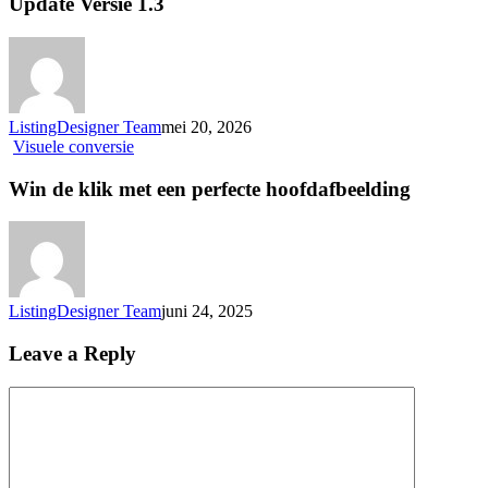
Update Versie 1.3
ListingDesigner Team
mei 20, 2026
Win
Visuele conversie
de
klik
Win de klik met een perfecte hoofdafbeelding
met
een
perfecte
hoofdafbeelding
ListingDesigner Team
juni 24, 2025
Leave a Reply